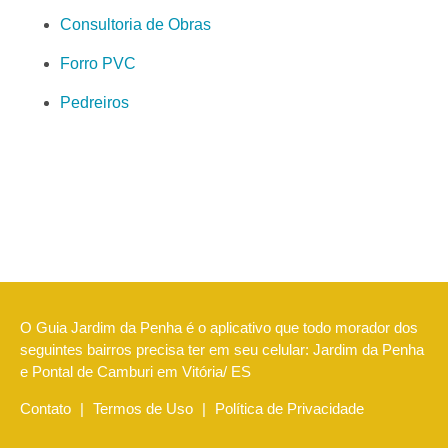
Consultoria de Obras
Forro PVC
Pedreiros
O Guia Jardim da Penha é o aplicativo que todo morador dos
seguintes bairros precisa ter em seu celular: Jardim da Penha
e Pontal de Camburi em Vitória/ ES
Contato
|
Termos de Uso
|
Política de Privacidade