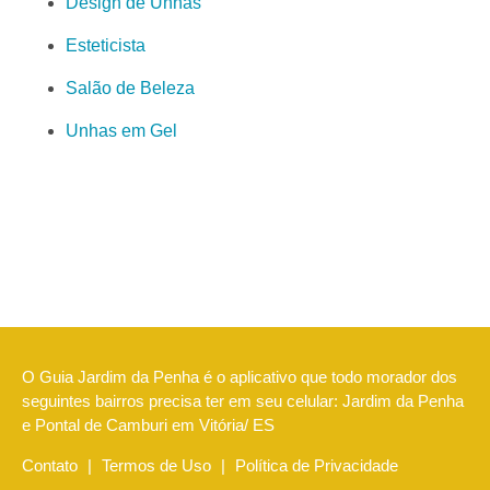
Design de Unhas
Esteticista
Salão de Beleza
Unhas em Gel
O Guia Jardim da Penha é o aplicativo que todo morador dos
seguintes bairros precisa ter em seu celular: Jardim da Penha
e Pontal de Camburi em Vitória/ ES
Contato
|
Termos de Uso
|
Política de Privacidade