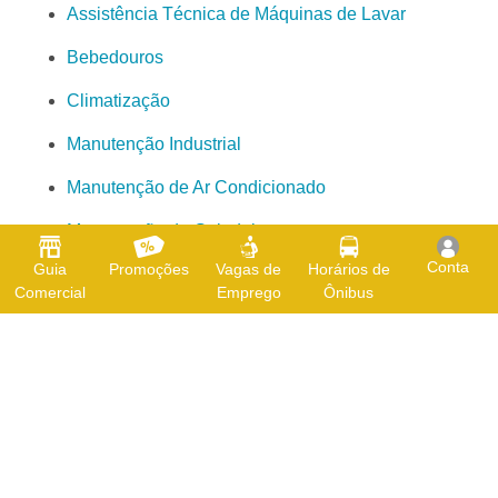
Assistência Técnica de Máquinas de Lavar
Bebedouros
Climatização
Manutenção Industrial
Manutenção de Ar Condicionado
Manutenção de Geladeiras
Conta
Guia
Promoções
Vagas de
Horários de
Manutenção de Máquinas de Lavar
Comercial
Emprego
Ônibus
Refrigeração
O Guia Jardim da Penha é o aplicativo que todo morador dos