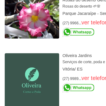
Rosas do deserto Ger
Rosas do deserto 🌱🌸
Parque Jacaraípe - Se
ver telefo
(27) 9966...
Oliveira Jardins
Serviços de corte, poda 
Vitória/ ES
ver telefo
(27) 9989...