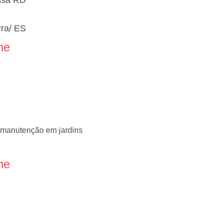
usa RD
rra/ ES
ne
e manutenção em jardins
ne